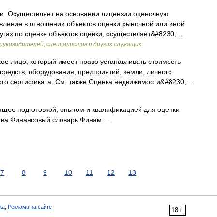
. Осуществляет на основании лицензии оценочную
овление в отношении объектов оценки рыночной или иной
лугах по оценке объектов оценки, осуществляет&#8230; …
руководителей, специалистов и других служащих
е лицо, который имеет право устанавливать стоимость
средств, оборудования, предприятий, земли, личного
ого сертификата. См. также Оценка недвижимости&#8230; …
щее подготовкой, опытом и квалификацией для оценки
ства Финансовый словарь Финам …
7
8
9
10
11
12
13
ка
,
Реклама на сайте
18+