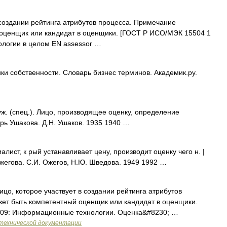
 создании рейтинга атрибутов процесса. Примечание
оценщик или кандидат в оценщики. [ГОСТ Р ИСО/МЭК 15504 1
логии в целом EN assessor …
ки собственности. Словарь бизнес терминов. Академик.ру.
 (спец.). Лицо, производящее оценку, определение
арь Ушакова. Д.Н. Ушаков. 1935 1940 …
ист, к рый устанавливает цену, производит оценку чего н. |
жегова. С.И. Ожегов, Н.Ю. Шведова. 1949 1992 …
ицо, которое участвует в создании рейтинга атрибутов
т быть компетентный оценщик или кандидат в оценщики.
009: Информационные технологии. Оценка&#8230; …
технической документации