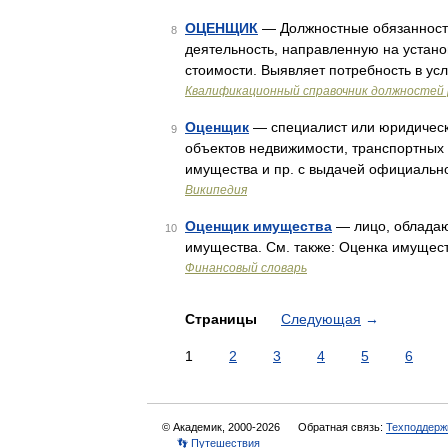
ОЦЕНЩИК
— Должностные обязанности
8
деятельность, направленную на устан
стоимости. Выявляет потребность в ус
Квалификационный справочник должностей 
Оценщик
— специалист или юридическо
9
объектов недвижимости, транспортных 
имущества и пр. с выдачей официальн
Википедия
Оценщик имущества
— лицо, обладаю
10
имущества. См. также: Оценка имуще
Финансовый словарь
Страницы
Следующая
→
1
2
3
4
5
6
© Академик, 2000-2026
Обратная связь:
Техподдерж
👣 Путешествия