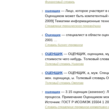
Финансовый словарь
оценщик
— Лицо, которое участвует в
3
Оценщиком может быть компетентный 
2009] Тематики информационные техно
Справочник технического переводчика
Оценщик
— специалист в области оцен
4
2001 …
Словарь бизнес-терминов
ОЦЕНЩИК
— ОЦЕНЩИК, оценщика, муж.
5
стоимости чего нибудь. Толковый слов
Толковый словарь Ушакова
ОЦЕНЩИК
— ОЦЕНЩИК, а, муж. Специал
6
жен. оценщица, ы. Толковый словарь О
Толковый словарь Ожегова
оценщик
— 3.15 оценщик (assessor): Л
7
процесса. Примечание Оценщиком може
Источник: ГОСТ Р ИСО/МЭК 15504 1 2
Словарь-справочник терминов нормативно-