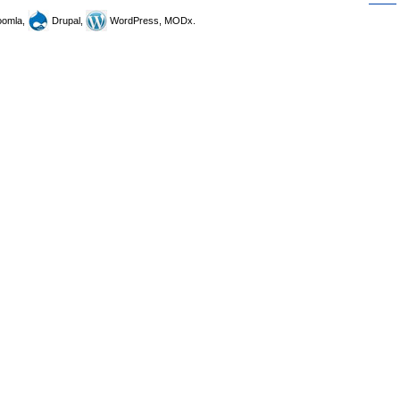
omla,
Drupal,
WordPress, MODx.