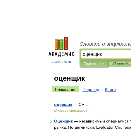
Словари и энциклоп
academic.ru
Толкования
Переводы
оценщик
Толкование
Перевод
Книги
оценщик
— См …
1
Словарь синонимов
Оценщик
— независимый специалист по
2
рынка. По английски: Evaluator См. т